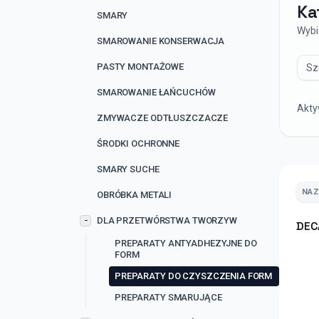
Ka
SMARY
Wybi
SMAROWANIE KONSERWACJA
Wysz
PASTY MONTAŻOWE
SMAROWANIE ŁAŃCUCHÓW
Aktyw
ZMYWACZE ODTŁUSZCZACZE
ŚRODKI OCHRONNE
SMARY SUCHE
NA
OBRÓBKA METALI
DLA PRZETWÓRSTWA TWORZYW
−
DEC
PREPARATY ANTYADHEZYJNE DO
FORM
PREPARATY DO CZYSZCZENIA FORM
PREPARATY SMARUJĄCE