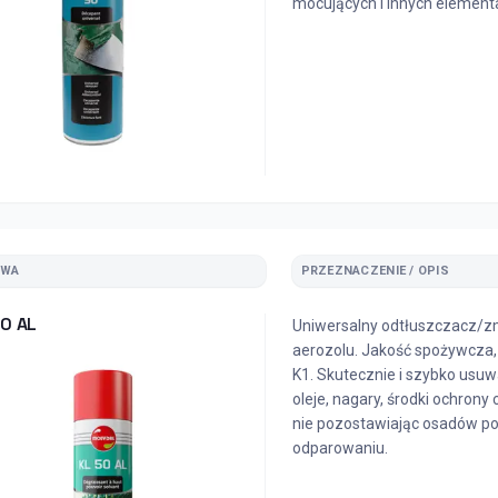
mocujących i innych element
ZWA
PRZEZNACZENIE / OPIS
50 AL
Uniwersalny odtłuszczacz/
aerozolu. Jakość spożywcza,
K1. Skutecznie i szybko usuw
oleje, nagary, środki ochrony 
nie pozostawiając osadów p
odparowaniu.