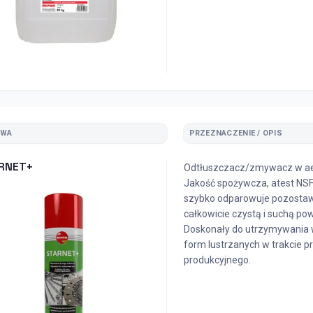
ZWA
PRZEZNACZENIE / OPIS
RNET+
Odtłuszczacz/zmywacz w ae
Jakość spożywcza, atest NSF
szybko odparowuje pozostaw
całkowicie czystą i suchą pow
Doskonały do utrzymywania 
form lustrzanych w trakcie p
produkcyjnego.