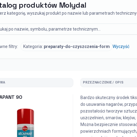
talog produktów Molydal
erz kategorię, wyszukaj produkt po nazwie lub parametrach techniczny
ukaj produkt
ne filtry:
Kategoria:
preparaty-do-czyszczenia-form
Wyczyść
ZWA
PRZEZNACZENIE / OPIS
APANT 90
Bardzo skuteczny środek tik
do usuwania nagarów, przypa
pozostałości tworzyw sztucz
uszczelnień, smarów, klejów,
Można bezpiecznie stosować
powierzchniach formujących,