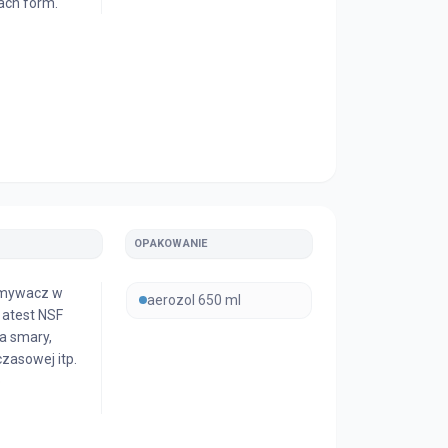
ach form.
OPAKOWANIE
zmywacz w
aerozol 650 ml
 atest NSF
a smary,
czasowej itp.
o