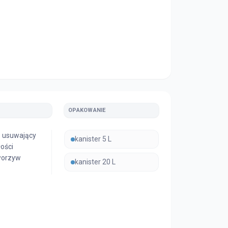
OPAKOWANIE
 usuwający
kanister 5 L
łości
worzyw
kanister 20 L