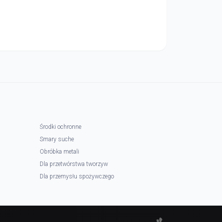
Środki ochronne
Smary suche
Obróbka metali
Dla przetwórstwa tworzyw
Dla przemysłu spożywczego