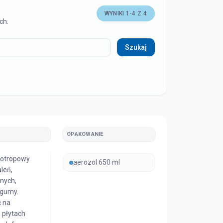
WYNIKI
1
-
4
Z
4
ch.
Szukaj
OPAKOWANIE
sotropowy
aerozol 650 ml
leń,
nych,
 gumy.
 na
 płytach