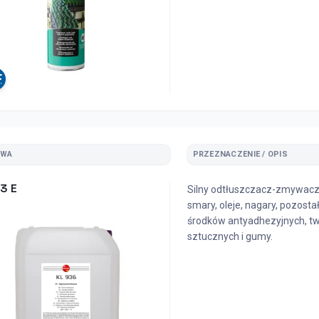
ZWA
PRZEZNACZENIE / OPIS
3 E
Silny odtłuszczacz-zmywacz
smary, oleje, nagary, pozosta
środków antyadhezyjnych, t
sztucznych i gumy.