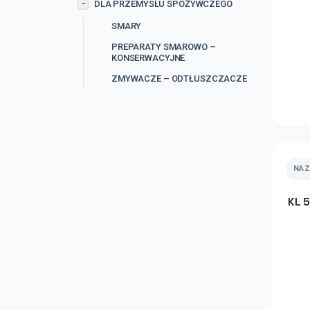
DLA PRZEMYSŁU SPOŻYWCZEGO
−
SMARY
PREPARATY SMAROWO –
KONSERWACYJNE
ZMYWACZE – ODTŁUSZCZACZE
NA
KL 