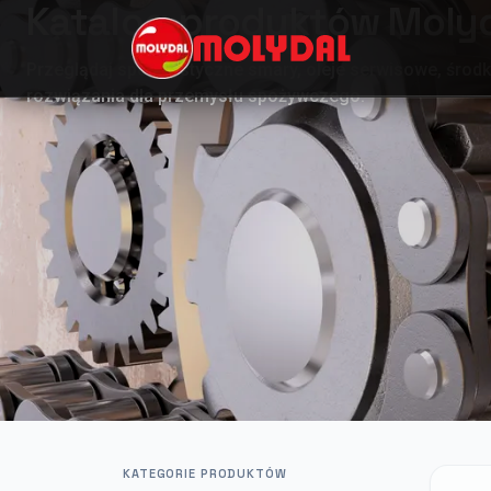
Katalog produktów Moly
Przeglądaj specjalistyczne smary, oleje serwisowe, środk
rozwiązania dla przemysłu spożywczego.
KATEGORIE PRODUKTÓW