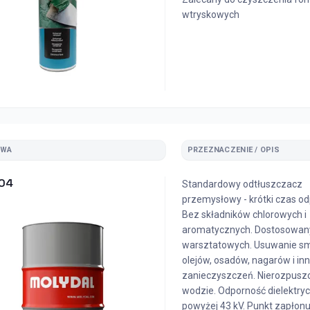
wtryskowych
ZWA
PRZEZNACZENIE / OPIS
104
Standardowy odtłuszczacz
przemysłowy - krótki czas o
Bez składników chlorowych i
aromatycznych. Dostosowan
warsztatowych. Usuwanie s
olejów, osadów, nagarów i in
zanieczyszczeń. Nierozpusz
wodzie. Odporność dielektry
powyżej 43 kV. Punkt zapłonu