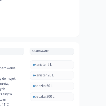
OPAKOWANIE
kanister 5 L
dparowania.
kanister 20 L
y do myjek
marów,
beczka 60 L
nych
czalny w
beczka 200 L
czna
: 41°C.