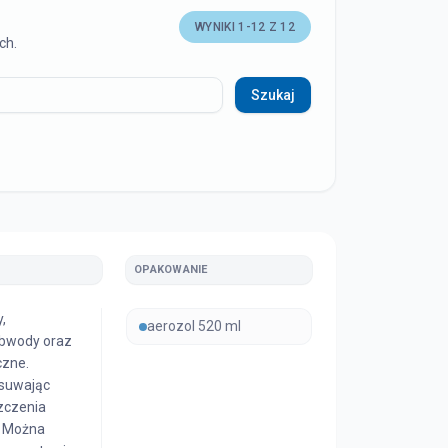
WYNIKI
1
-
12
Z
12
ch.
Szukaj
OPAKOWANIE
,
aerozol 520 ml
obwody oraz
czne.
suwając
szczenia
. Można