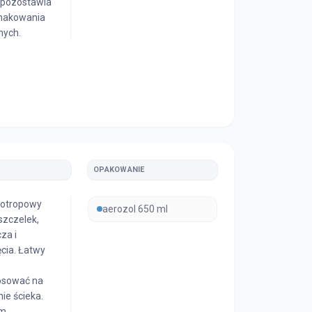
 pozostawia
znakowania
nych.
OPAKOWANIE
sotropowy
aerozol 650 ml
szczelek,
za i
ęcia. Łatwy
osować na
ie ścieka.
rm