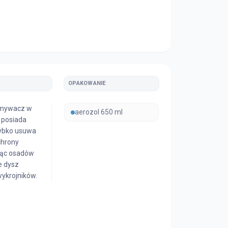
OPAKOWANIE
zmywacz w
aerozol 650 ml
 posiada
zybko usuwa
chrony
ając osadów
e dysz
ykrojników.