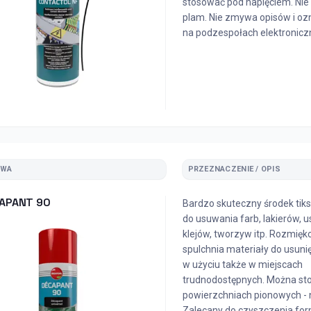
stosować pod napięciem. Nie
plam. Nie zmywa opisów i o
na podzespołach elektronicz
ZWA
PRZEZNACZENIE / OPIS
APANT 90
Bardzo skuteczny środek tik
do usuwania farb, lakierów, u
klejów, tworzyw itp. Rozmiękc
spulchnia materiały do usuni
w użyciu także w miejscach
trudnodostępnych. Można st
powierzchniach pionowych - n
Zalecany do czyszczenia fo