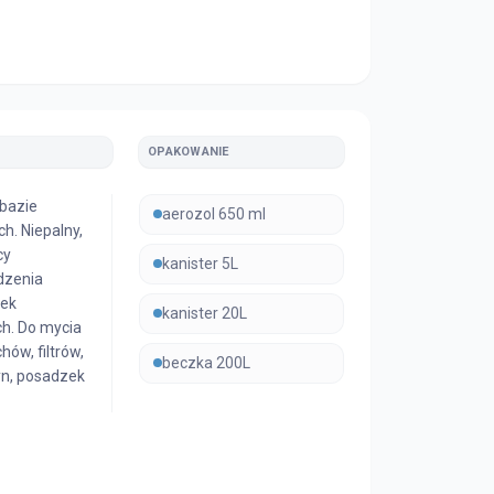
OPAKOWANIE
 bazie
aerozol 650 ml
h. Niepalny,
cy
kanister 5L
dzenia
jek
kanister 20L
ch. Do mycia
hów, filtrów,
beczka 200L
n, posadzek