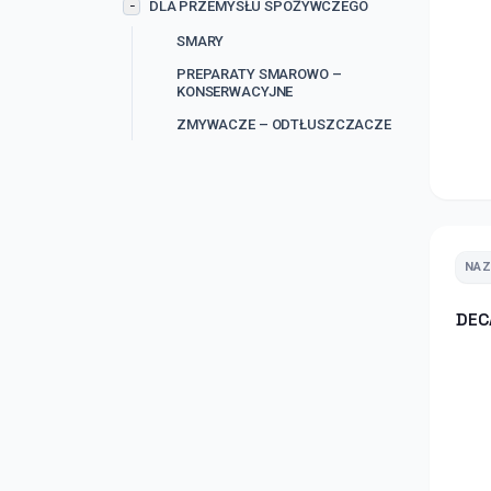
DLA PRZEMYSŁU SPOŻYWCZEGO
−
SMARY
PREPARATY SMAROWO –
KONSERWACYJNE
ZMYWACZE – ODTŁUSZCZACZE
NA
DEC