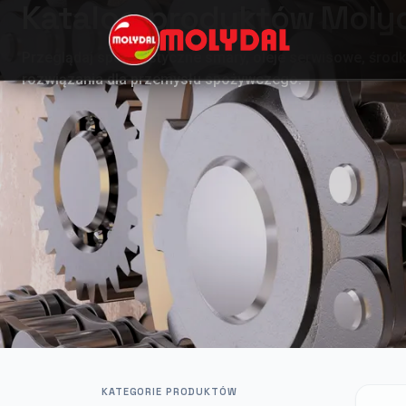
Katalog produktów Moly
Przeglądaj specjalistyczne smary, oleje serwisowe, środk
rozwiązania dla przemysłu spożywczego.
KATEGORIE PRODUKTÓW