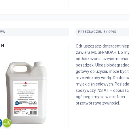
ZWA
PRZEZNACZENIE / OPIS
 H
Odtłuszczacz-detergent niepa
zawiera MOSH/MOAH. Do myc
odtłuszczania części mechan
posadzek. Ulega biodegradacj
gotowy do użycia, może być 
rozcieńczany wodą. Dostoso
myjek ciśnieniowych. Posiada
spożywczy INS A1 – dopuszc
ogólnego mycia w strefach
przetwórstwa żywności.