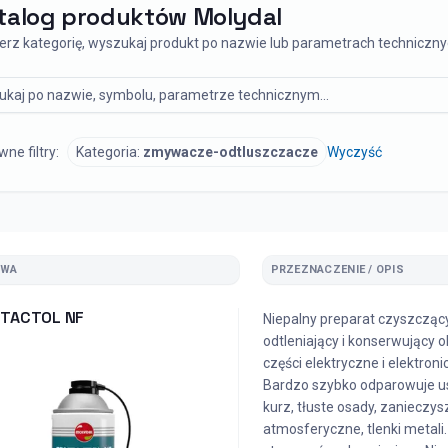
talog produktów Molydal
erz kategorię, wyszukaj produkt po nazwie lub parametrach techniczny
ukaj produkt
ne filtry:
Kategoria:
zmywacze-odtluszczacze
Wyczyść
ZWA
PRZEZNACZENIE / OPIS
TACTOL NF
Niepalny preparat czyszczący
odtleniający i konserwujący 
części elektryczne i elektroni
Bardzo szybko odparowuje u
kurz, tłuste osady, zanieczy
atmosferyczne, tlenki metali