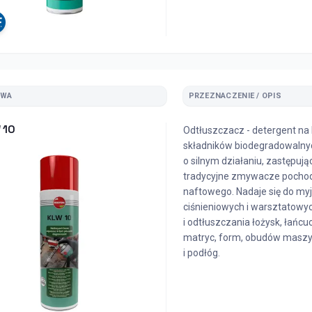
ZWA
PRZEZNACZENIE / OPIS
 10
Odtłuszczacz - detergent na
składników biodegradowalnyc
o silnym działaniu, zastępują
tradycyjne zmywacze pocho
naftowego. Nadaje się do my
ciśnieniowych i warsztatowy
i odtłuszczania łożysk, łańcuc
matryc, form, obudów maszy
i podłóg.