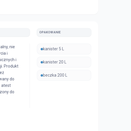
OPAKOWANIE
lny, nie
kanister 5 L
ia i
icznych i
kanister 20 L
i. Produkt
też
beczka 200 L
wany do
 atest
zony do