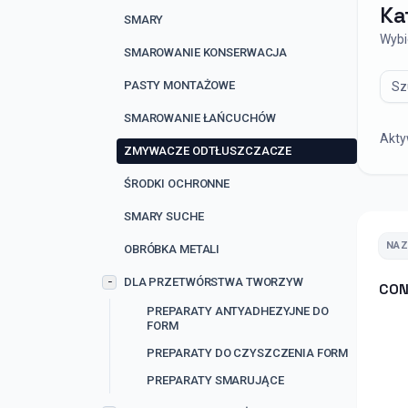
Ka
SMARY
Wybi
SMAROWANIE KONSERWACJA
Wysz
PASTY MONTAŻOWE
SMAROWANIE ŁAŃCUCHÓW
Aktyw
ZMYWACZE ODTŁUSZCZACZE
ŚRODKI OCHRONNE
SMARY SUCHE
NA
OBRÓBKA METALI
DLA PRZETWÓRSTWA TWORZYW
−
CON
PREPARATY ANTYADHEZYJNE DO
FORM
PREPARATY DO CZYSZCZENIA FORM
PREPARATY SMARUJĄCE