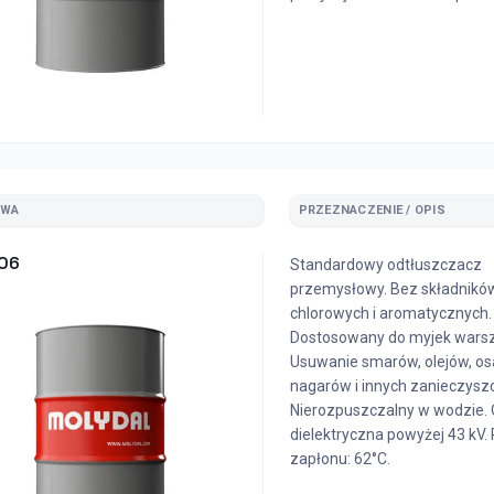
ZWA
PRZEZNACZENIE / OPIS
106
Standardowy odtłuszczacz
przemysłowy. Bez składnikó
chlorowych i aromatycznych.
Dostosowany do myjek wars
Usuwanie smarów, olejów, o
nagarów i innych zanieczysz
Nierozpuszczalny w wodzie.
dielektryczna powyżej 43 kV.
zapłonu: 62°C.