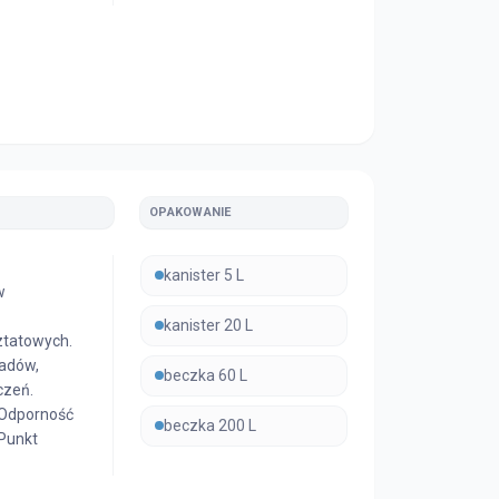
OPAKOWANIE
kanister 5 L
w
kanister 20 L
ztatowych.
sadów,
beczka 60 L
czeń.
 Odporność
beczka 200 L
 Punkt