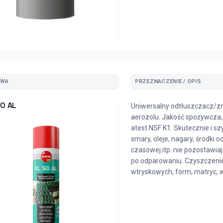
ZWA
PRZEZNACZENIE / OPIS
50 AL
Uniwersalny odtłuszczacz/
aerozolu. Jakość spożywcza,
atest NSF K1. Skutecznie i s
smary, oleje, nagary, środki o
czasowej itp. nie pozostawi
po odparowaniu. Czyszczeni
wtryskowych, form, matryc, w