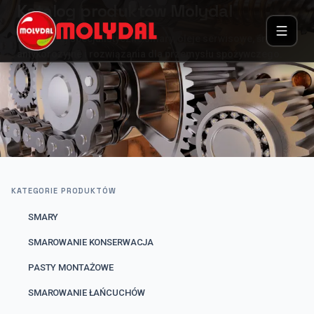
Katalog produktów Molydal
Przeglądaj specjalistyczne smary, oleje serwisowe, środki
antykorozyjne i rozwiązania dla przemysłu spożywczego.
KATEGORIE PRODUKTÓW
SMARY
SMAROWANIE KONSERWACJA
PASTY MONTAŻOWE
SMAROWANIE ŁAŃCUCHÓW