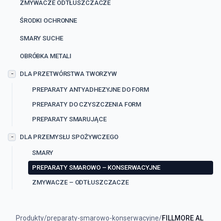
ZMYWACZE ODTŁUSZCZACZE
ŚRODKI OCHRONNE
SMARY SUCHE
OBRÓBKA METALI
DLA PRZETWÓRSTWA TWORZYW
−
PREPARATY ANTYADHEZYJNE DO FORM
PREPARATY DO CZYSZCZENIA FORM
PREPARATY SMARUJĄCE
DLA PRZEMYSŁU SPOŻYWCZEGO
−
SMARY
PREPARATY SMAROWO – KONSERWACYJNE
ZMYWACZE – ODTŁUSZCZACZE
Produkty
/
preparaty-smarowo-konserwacyjne
/
FILLMORE AL